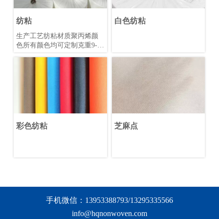
纺粘
白色纺粘
生产工艺纺粘材质聚丙烯颜
色所有颜色均可定制克重9-
200克/m2幅宽3.2米以内生产
交货期旺季 10-20天淡季
5-15天公司拥有8条纺粘无纺
布生产线，可以生产3.2米幅
宽范围内的
S/SS/SSS/SMS/SMMS/SMMSS
无纺布。各种颜色无纺布，
颜色可定制产品广泛用于医
彩色纺粘
芝麻点
疗卫生、包装、农业、建
筑、服装、家庭装饰和工业
过滤等。
手机微信：13953388793/13295335566
info@hqnonwoven.com