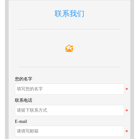
生产工艺
纺粘
联系我们
材质
聚丙
颜色
所有
克重
9-20

幅宽
3.2
旺季 
生产交货期
淡季 
您的名字
联系电话
E-mail