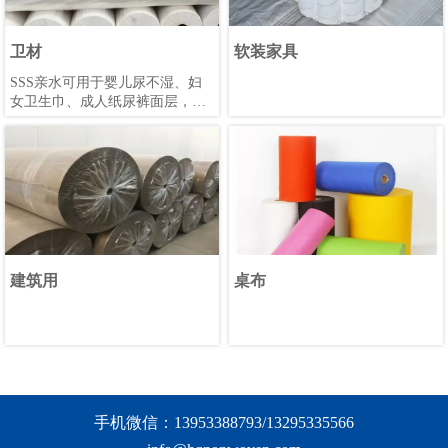
卫材
软装家具
SSS亲水可用于婴儿尿不湿、妇
女卫生巾、成人纸尿裤面层，
SMS拒水可以用于纸尿裤的弹性
腰围和裤管，防侧漏。
建筑用
桌布
手机微信：13953388793/13295335566