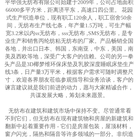
平华强无纺布有限公司始建于2009年，公司占地面积
66000多平方米，距离济平东，高速口四公里。 花园
式生产织造单位，现有职工120余人，职工宿舍50余
间，无纺布生产线七条，年产量1.5万吨，可生产幅
宽3.2米以内ss无纺布，sss无纺布 ,SMS无纺布，是专
业生产和销售丙纶纺粘无纺布的厂家。产品畅销全国
各地，并出口日本、韩国，东南亚，中东，美国，南
美及西欧等地，深受广大客户的信赖。公司的另一拳
头产品是3D椰梦维环保床垫及乳胶深度睡眠床垫生产
线3条，日产量3万平米，根据客户需求可随时调整尺
寸，欢迎各界朋友莅临参观指导和业务洽谈，客户的
谏言建议就是我们前进的动力，愿与大家精诚合作，
共谋发展大略，筹划未来愿景。
无纺布在建筑和建筑市场中保持不变。尽管通常看
不到它们，但无纺布在现有建筑物和房屋的新建筑和
翻新中起着重要作用 - 它们是房屋包装，屋顶材料，
窗户闪光，隔热和隔音等许多领域的一部分。非织造