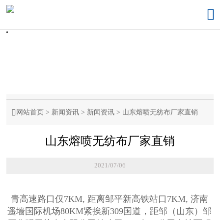


网站首页
>
新闻资讯
>
新闻资讯
>
山东熔喷无纺布厂家直销
山东熔喷无纺布厂家直销
2021/07/06
青高速路口仅7KM, 距离邹平新高铁站口7KM, 济南
遥墙国际机场80KM紧挨新309国道，距邹（山东）邹