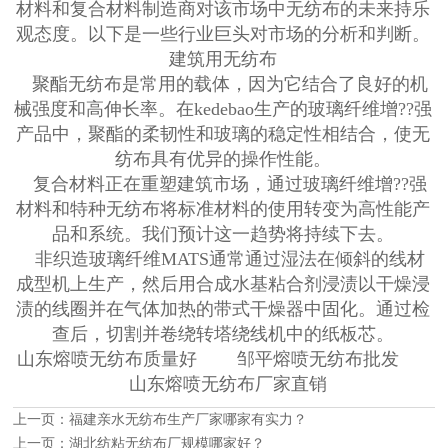
材料和复合材料制造商对该市场中无纺布的未来持乐
观态度。以下是一些行业巨头对市场的分析和判断。
建筑用无纺布
聚酯无纺布是常用的载体，因为它结合了良好的机
械强度和高伸长率。在kedebao生产的玻璃纤维增??强
产品中，聚酯的柔韧性和玻璃的稳定性相结合，使无
纺布具有优异的操作性能。
复合材料正在重塑建筑市场，通过玻璃纤维增??强
材料和特种无纺布将标准材料的使用转变为高性能产
品和系统。我们预计这一趋势将持续下去。
非织造玻璃纤维MATS通常通过湿法在倾斜的线材
成型机上生产，然后用合成水基粘合剂浸渍以干燥浸
渍的线圈并在气体加热的带式干燥器中固化。通过检
查后，切割并卷绕转塔绕线机中的纸板芯。
山东熔喷无纺布质量好 邹平熔喷无纺布批发
山东熔喷无纺布厂家直销
上一页：
福建亲水无纺布生产厂家哪家有实力？
上一页：
湖北纺粘无纺布厂规模哪家好？